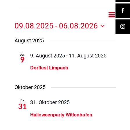
Veranstaltungen
Veranst
Veranst
Liste
Suche
Ansicht
09.08.2025
 - 
06.08.2026
Suche
Navigat
Datum
und
wählen.
August 2025
Ansichte
Navigat
Sa.
9. August 2025
-
11. August 2025
9
Dorffest Limpach
Oktober 2025
Fr.
31. Oktober 2025
31
Halloweenparty Wittenhofen