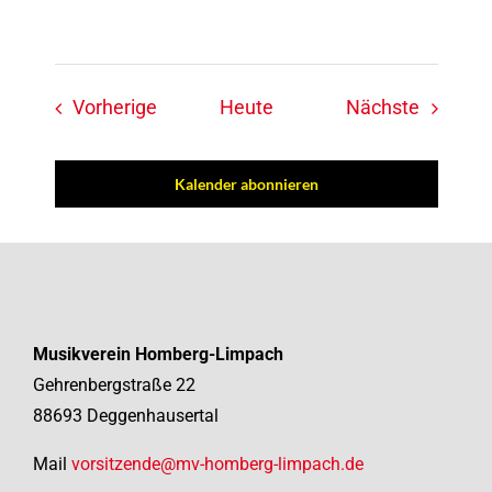
Veranstaltungen
Veranst
Vorherige
Heute
Nächste
Kalender abonnieren
Musikverein Homberg-Limpach
Gehrenbergstraße 22
88693 Deggenhausertal
Mail
vorsitzende@mv-homberg-limpach.de