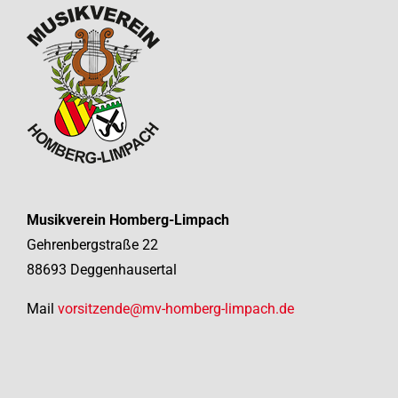
Verabschiedung Pfarrer Schmidt
Dorffest Limpach
Musikverein Homberg-Limpach
Gehrenbergstraße 22
88693 Deggenhausertal
Mail
vorsitzende@mv-homberg-limpach.de