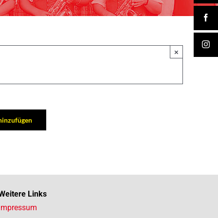
×
hinzufügen
Weitere Links
Schlosshofkonzert Markdorf
Impressum