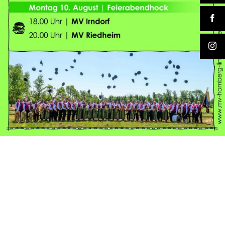
Musikverein Homberg-Limpach
Gehrenbergstraße 22
88693 Deggenhausertal
Mail
vorsitzende@mv-homberg-limpach.de